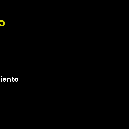
O
A
iento