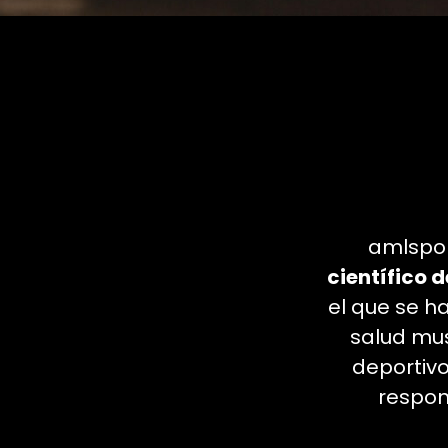
amlspor
científico 
el que se h
salud mus
deportivo
respon