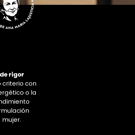
de rigor
 criterio con
rgético o la
endimiento
ormulación
 mujer.